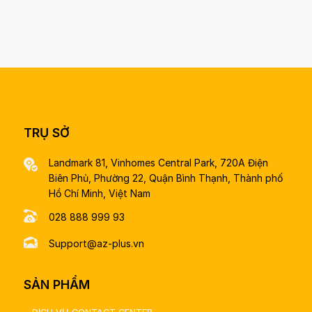
TRỤ SỞ
Landmark 81, Vinhomes Central Park, 720A Điện
Biên Phủ, Phường 22, Quận Bình Thạnh, Thành phố
Hồ Chí Minh, Việt Nam
028 888 999 93
Support@az-plus.vn
SẢN PHẨM