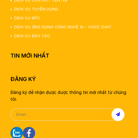
DỊCH VỤ CONTACT CENTER
DỊCH VỤ TUYỂN DỤNG
DỊCH VỤ BPO
DỊCH VỤ ỨNG DỤNG CÔNG NGHỆ AI – VOICE CHAT
DỊCH VỤ ĐÀO TẠO
TIN MỚI NHẤT
ĐĂNG KÝ
Đăng ký để nhận được được thông tin mới nhất từ chúng
tôi.