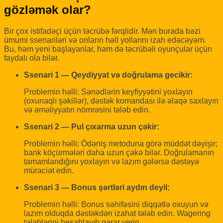
gözləmək olar?
Bir çox istifadəçi üçün təcrübə fərqlidir. Mən burada bəzi
ümumi ssenariləri və onların həll yollarını izah edəcəyəm.
Bu, həm yeni başlayanlar, həm də təcrübəli oyunçular üçün
faydalı ola bilər.
Ssenari 1 — Qeydiyyat və doğrulama gecikir:
Problemin həlli: Sənədlərin keyfiyyətini yoxlayın
(oxunaqlı şəkillər), dəstək komandası ilə əlaqə saxlayın
və əməliyyatın nömrəsini tələb edin.
Ssenari 2 — Pul çıxarma uzun çəkir:
Problemin həlli: Ödəniş metoduna görə müddət dəyişir;
bank köçürmələri daha uzun çəkə bilər. Doğrulamanın
tamamlandığını yoxlayın və lazım gələrsə dəstəyə
müraciət edin.
Ssenari 3 — Bonus şərtləri aydın deyil:
Problemin həlli: Bonus səhifəsini diqqətlə oxuyun və
lazım olduqda dəstəkdən izahat tələb edin. Wagering
tələblərini hesablayıb qərar verin.