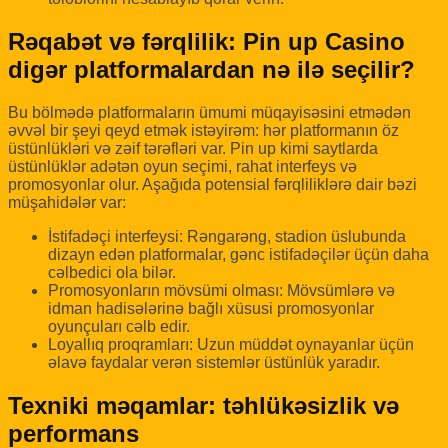
Rəqabət və fərqlilik: Pin up Casino
digər platformalardan nə ilə seçilir?
Bu bölmədə platformaların ümumi müqayisəsini etmədən
əvvəl bir şeyi qeyd etmək istəyirəm: hər platformanın öz
üstünlükləri və zəif tərəfləri var. Pin up kimi saytlarda
üstünlüklər adətən oyun seçimi, rahat interfeys və
promosyonlar olur. Aşağıda potensial fərqliliklərə dair bəzi
müşahidələr var:
İstifadəçi interfeysi: Rəngarəng, stadion üslubunda
dizayn edən platformalar, gənc istifadəçilər üçün daha
cəlbedici ola bilər.
Promosyonların mövsümi olması: Mövsümlərə və
idman hadisələrinə bağlı xüsusi promosyonlar
oyunçuları cəlb edir.
Loyallıq proqramları: Uzun müddət oynayanlar üçün
əlavə faydalar verən sistemlər üstünlük yaradır.
Texniki məqamlar: təhlükəsizlik və
performans