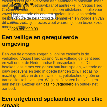
casino’s is er een overvloed aan aanbieders ontstaan, maar
Tuyển dụng
niet alle zijn even betrouwbaar of aantrekkelijk. Vegas Hero
Liên hệ
Casino NL onderscheidt zich als een uitstekende optie voor
zowel beginnende als ervaren spelers. In dit gastbericht
bespreken we de belangrijkste kenmerken en voordelen van
dit casino, zodat je precies weet waarom je een bezoek zou
moeten brengen.
028 888 999 93
Een veilige en gereguleerde
omgeving
Een van de grootste zorgen bij online casino’s is de
veiligheid. Vegas Hero Casino NL is volledig gelicentieerd
en valt onder de Nederlandse Kansspelautoriteit. Dit
betekent dat je met een gerust hart kunt spelen, wetende dat
jouw gegevens en geld in goede handen zijn. Het casino
maakt gebruik van de nieuwste encryptietechnologieën om
transacties te beveiligen. Wil je zelf ervaren hoe veilig en
leuk het is? Bezoek dan
casino vegashero
en ontdek het
aanbod.
Een uitgebreid spelaanbod voor elke
smaak