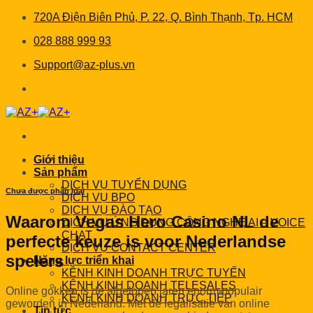
Skip
720A Điện Biên Phủ, P. 22, Q. Bình Thạnh, Tp. HCM
to
028 888 999 93
content
Support@az-plus.vn
Giới thiệu
Sản phẩm
DỊCH VỤ TUYỂN DỤNG
Chưa được phân loại
DỊCH VỤ BPO
DỊCH VỤ ĐÀO TẠO
Waarom Vegas Hero Casino NL de
DỊCH VỤ ỨNG DỤNG CÔNG NGHỆ AI – VOICE
CHAT
perfecte keuze is voor Nederlandse
DỊCH VỤ CONTACT CENTER
spelers
Năng lực triển khai
KÊNH KINH DOANH TRỰC TUYẾN
KÊNH KINH DOANH TELESALES
Online gokken is de afgelopen jaren enorm populair
KÊNH KINH DOANH TRỰC TIẾP
geworden in Nederland. Met de legalisatie van online
Tin tức