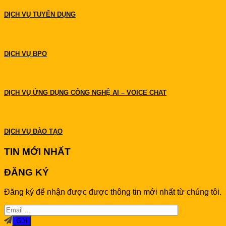
DỊCH VỤ TUYỂN DỤNG
DỊCH VỤ BPO
DỊCH VỤ ỨNG DỤNG CÔNG NGHỆ AI – VOICE CHAT
DỊCH VỤ ĐÀO TẠO
TIN MỚI NHẤT
ĐĂNG KÝ
Đăng ký để nhận được được thông tin mới nhất từ chúng tôi.