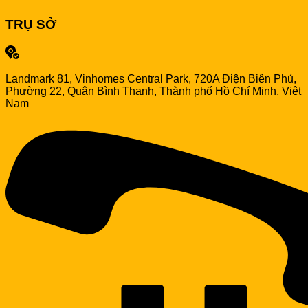
TRỤ SỞ
Landmark 81, Vinhomes Central Park, 720A Điện Biên Phủ,
Phường 22, Quận Bình Thạnh, Thành phố Hồ Chí Minh, Việt
Nam