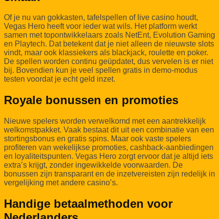
Of je nu van gokkasten, tafelspellen of live casino houdt,
Vegas Hero heeft voor ieder wat wils. Het platform werkt
samen met topontwikkelaars zoals NetEnt, Evolution Gaming
en Playtech. Dat betekent dat je niet alleen de nieuwste slots
vindt, maar ook klassiekers als blackjack, roulette en poker.
De spellen worden continu geüpdatet, dus vervelen is er niet
bij. Bovendien kun je veel spellen gratis in demo-modus
testen voordat je echt geld inzet.
Royale bonussen en promoties
Nieuwe spelers worden verwelkomd met een aantrekkelijk
welkomstpakket. Vaak bestaat dit uit een combinatie van een
stortingsbonus en gratis spins. Maar ook vaste spelers
profiteren van wekelijkse promoties, cashback-aanbiedingen
en loyaliteitspunten. Vegas Hero zorgt ervoor dat je altijd iets
extra’s krijgt, zonder ingewikkelde voorwaarden. De
bonussen zijn transparant en de inzetvereisten zijn redelijk in
vergelijking met andere casino’s.
Handige betaalmethoden voor
Nederlanders