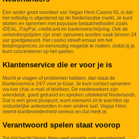
Een ander groot voordeel van Vegas Hero Casino NL is dat
het volledig is afgestemd op de Nederlandse markt. Je kunt
storten en opnemen met populaire betaalmethoden zoals
iDEAL, PayPal, creditcard en bankoverschrijving. Ook de
verwerkingstijden zijn snel: opnames worden vaak binnen 24
uur goedgekeurd. Het casino streeft ernaar om het
betalingsproces zo eenvoudig mogelijk te maken, zodat jij je
kunt concentreren op het spelen.
Klantenservice die er voor je is
Mocht je vragen of problemen hebben, dan staat de
klantenservice 24/7 voor je klaar. Je kunt contact opnemen
via live chat, e-mail of telefoon. De medewerkers zijn
vriendelijk, goed getraind en spreken uitstekend Nederlands.
Dat is een groot pluspunt, want niemand zit te wachten op
onduidelijke antwoorden in een andere taal. Vegas Hero
neemt klanttevredenheid serieus en dat merk je.
Verantwoord spelen staat voorop
Tot slot hecht Vegas Hero veel waarde aan verantwoord