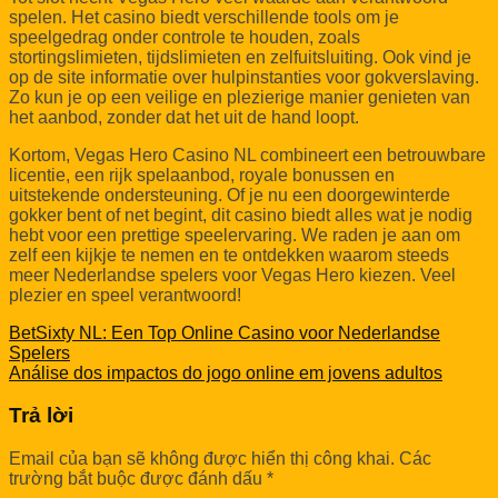
spelen. Het casino biedt verschillende tools om je
speelgedrag onder controle te houden, zoals
stortingslimieten, tijdslimieten en zelfuitsluiting. Ook vind je
op de site informatie over hulpinstanties voor gokverslaving.
Zo kun je op een veilige en plezierige manier genieten van
het aanbod, zonder dat het uit de hand loopt.
Kortom, Vegas Hero Casino NL combineert een betrouwbare
licentie, een rijk spelaanbod, royale bonussen en
uitstekende ondersteuning. Of je nu een doorgewinterde
gokker bent of net begint, dit casino biedt alles wat je nodig
hebt voor een prettige speelervaring. We raden je aan om
zelf een kijkje te nemen en te ontdekken waarom steeds
meer Nederlandse spelers voor Vegas Hero kiezen. Veel
plezier en speel verantwoord!
BetSixty NL: Een Top Online Casino voor Nederlandse
Spelers
Análise dos impactos do jogo online em jovens adultos
Trả lời
Email của bạn sẽ không được hiển thị công khai.
Các
trường bắt buộc được đánh dấu
*