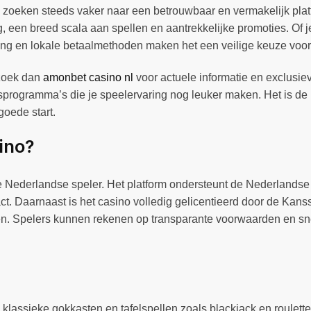
rs zoeken steeds vaker naar een betrouwbaar en vermakelijk pl
, een breed scala aan spellen en aantrekkelijke promoties. Of je
ring en lokale betaalmethoden maken het een veilige keuze voor s
ezoek dan
amonbet casino nl
voor actuele informatie en exclusiev
tsprogramma’s die je speelervaring nog leuker maken. Het is d
goede start.
ino?
Nederlandse speler. Het platform ondersteunt de Nederlandse ta
. Daarnaast is het casino volledig gelicentieerd door de Kanssp
en. Spelers kunnen rekenen op transparante voorwaarden en sne
assieke gokkasten en tafelspellen zoals blackjack en roulette t