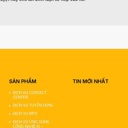
SẢN PHẨM
TIN MỚI NHẤT
DỊCH VỤ CONTACT
CENTER
DỊCH VỤ TUYỂN DỤNG
DỊCH VỤ BPO
DỊCH VỤ ỨNG DỤNG
CÔNG NGHỆ AI –